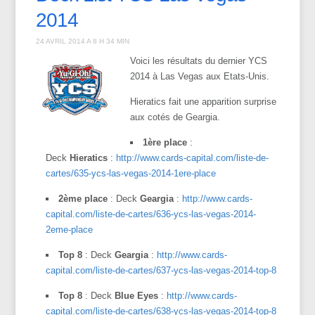
2014
24 AVRIL 2014 A 8 H 34 MIN
Voici les résultats du dernier YCS
2014 à Las Vegas aux Etats-Unis.
Hieratics fait une apparition surprise
aux cotés de Geargia.
1ère place
:
Deck
Hieratics
:
http://www.cards-capital.com/liste-de-
cartes/635-ycs-las-vegas-2014-1ere-place
2ème place
: Deck
Geargia
:
http://www.cards-
capital.com/liste-de-cartes/636-ycs-las-vegas-2014-
2eme-place
Top 8
: Deck
Geargia
:
http://www.cards-
capital.com/liste-de-cartes/637-ycs-las-vegas-2014-top-8
Top 8
: Deck
Blue Eyes
:
http://www.cards-
capital.com/liste-de-cartes/638-ycs-las-vegas-2014-top-8