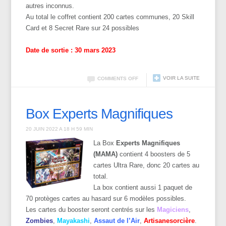
autres inconnus.
Au total le coffret contient 200 cartes communes, 20 Skill
Card et 8 Secret Rare sur 24 possibles
Date de sortie : 30 mars 2023
VOIR LA SUITE
COMMENTS OFF
Box Experts Magnifiques
20 JUIN 2022 A 18 H 59 MIN
La Box
Experts Magnifiques
(MAMA)
contient 4 boosters de 5
cartes Ultra Rare, donc 20 cartes au
total.
La box contient aussi 1 paquet de
70 protèges cartes au hasard sur 6 modèles possibles.
Les cartes du booster seront centrés sur les
Magiciens
,
Zombies
,
Mayakashi
,
Assaut de l’Air
,
Artisanesorcière
.