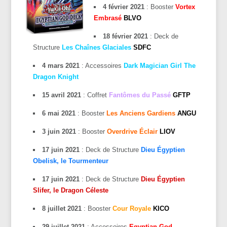
4 février 2021
: Booster
Vortex
Embrasé
BLVO
18 février 2021
: Deck de
Structure
Les Chaînes Glaciales
SDFC
4 mars 2021
: Accessoires
Dark Magician Girl The
Dragon Knight
15 avril 2021
: Coffret
Fantômes du Passé
GFTP
6 mai 2021
: Booster
Les Anciens Gardiens
ANGU
3 juin 2021
: Booster
Overdrive Éclair
LIOV
17 juin 2021
: Deck de Structure
Dieu Égyptien
Obelisk, le Tourmenteur
17 juin 2021
: Deck de Structure
Dieu Égyptien
Slifer, le Dragon Céleste
8 juillet 2021
: Booster
Cour Royale
KICO
29 juillet 2021
: Accessoires
Egyptian God