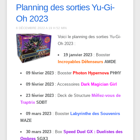
Planning des sorties Yu-Gi-
Oh 2023
6 DÉCEMBRE 2022 A 19 H 52 MIN
Voici le planning des sorties Yu-Gi-
Oh 2023 :
19 janvier 2023
: Booster
Incroyables Défenseurs
AMDE
09 février 2023
: Booster
Photon Hypernova
PHHY
09 février 2023
: Accessoires
Dark Magician Girl
23 février 2023
: Deck de Structure
Méfiez-vous de
Traptrix
SDBT
09 mars 2023
: Booster
Labyrinthe des Souvenirs
MAZE
30 mars 2023
: Box
Speed Duel GX : Duelistes des
Ombres
SGX3