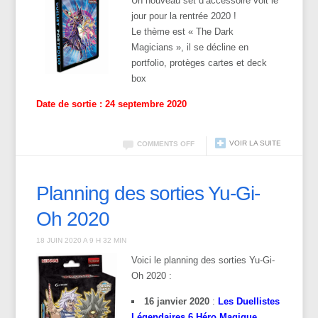
Un nouveau set d’accessoire voit le
jour pour la rentrée 2020 !
Le thème est « The Dark
Magicians », il se décline en
portfolio, protèges cartes et deck
box
Date de sortie : 24 septembre 2020
VOIR LA SUITE
COMMENTS OFF
Planning des sorties Yu-Gi-
Oh 2020
18 JUIN 2020 A 9 H 32 MIN
Voici le planning des sorties Yu-Gi-
Oh 2020 :
16 janvier 2020
:
Les Duellistes
Légendaires 6 Héro Magique